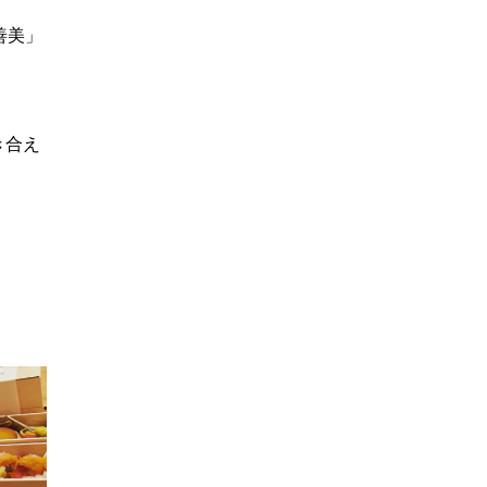
善美」
き合え