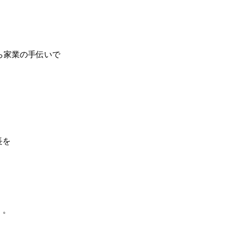
ら家業の手伝いで
長を
く。